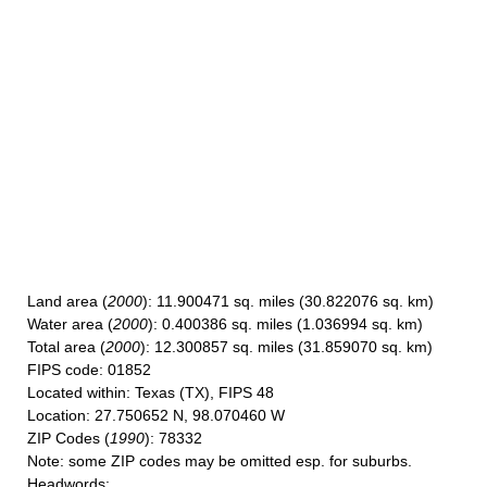
Land area
(
2000
): 11.900471 sq. miles (30.822076 sq. km)
Water area
(
2000
): 0.400386 sq. miles (1.036994 sq. km)
Total area
(
2000
): 12.300857 sq. miles (31.859070 sq. km)
FIPS code
: 01852
Located within
: Texas (TX), FIPS 48
Location
: 27.750652 N, 98.070460 W
ZIP Codes
(
1990
): 78332
Note
: some ZIP codes may be omitted esp. for suburbs.
Headwords
: