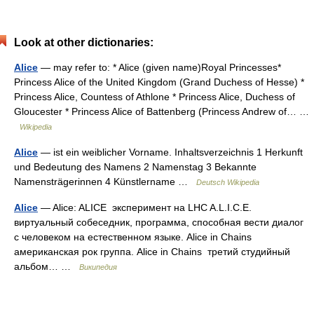
Look at other dictionaries:
Alice
— may refer to: * Alice (given name)Royal Princesses*
Princess Alice of the United Kingdom (Grand Duchess of Hesse) *
Princess Alice, Countess of Athlone * Princess Alice, Duchess of
Gloucester * Princess Alice of Battenberg (Princess Andrew of… …
Wikipedia
Alice
— ist ein weiblicher Vorname. Inhaltsverzeichnis 1 Herkunft
und Bedeutung des Namens 2 Namenstag 3 Bekannte
Namensträgerinnen 4 Künstlername …
Deutsch Wikipedia
Alice
— Alice: ALICE эксперимент на LHC A.L.I.C.E.
виртуальный собеседник, программа, способная вести диалог
с человеком на естественном языке. Alice in Chains
американская рок группа. Alice in Chains третий студийный
альбом… …
Википедия