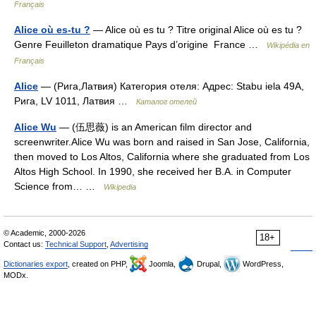
Français
Alice où es-tu ?
— Alice où es tu ? Titre original Alice où es tu ?
Genre Feuilleton dramatique Pays d’origine France …
Wikipédia en
Français
Alice
— (Рига,Латвия) Категория отеля: Адрес: Stabu iela 49A,
Рига, LV 1011, Латвия …
Каталог отелей
Alice Wu
— (伍思薇) is an American film director and
screenwriter.Alice Wu was born and raised in San Jose, California,
then moved to Los Altos, California where she graduated from Los
Altos High School. In 1990, she received her B.A. in Computer
Science from… …
Wikipedia
© Academic, 2000-2026
18+
Contact us:
Technical Support
,
Advertising
Dictionaries export
, created on PHP,
Joomla,
Drupal,
WordPress,
MODx.