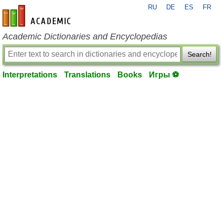
RU
DE
ES
FR
en-academic.com
Academic Dictionaries and Encyclopedias
Search!
Interpretations
Translations
Books
Игры ⚽