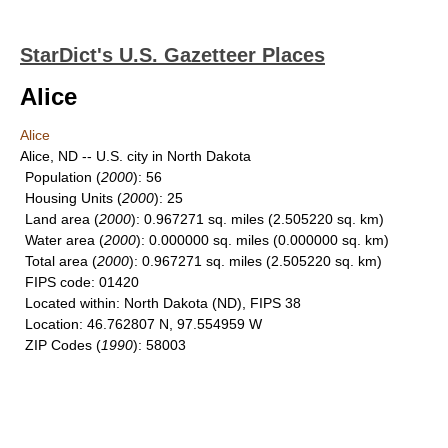
StarDict's U.S. Gazetteer Places
Alice
Alice
Alice, ND -- U.S. city in North Dakota
Population
(
2000
): 56
Housing Units
(
2000
): 25
Land area
(
2000
): 0.967271 sq. miles (2.505220 sq. km)
Water area
(
2000
): 0.000000 sq. miles (0.000000 sq. km)
Total area
(
2000
): 0.967271 sq. miles (2.505220 sq. km)
FIPS code
: 01420
Located within
: North Dakota (ND), FIPS 38
Location
: 46.762807 N, 97.554959 W
ZIP Codes
(
1990
): 58003