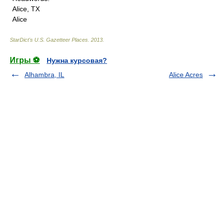
Alice, TX
Alice
StarDict's U.S. Gazetteer Places
.
2013
.
Игры ⚽
Нужна курсовая?
Alhambra, IL
Alice Acres